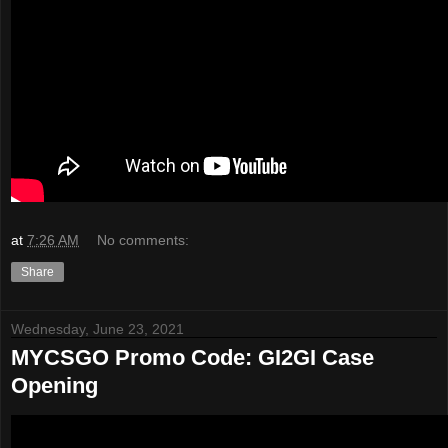
at
7:26 AM
No comments:
Share
Wednesday, June 23, 2021
MYCSGO Promo Code: GI2GI Case
Opening