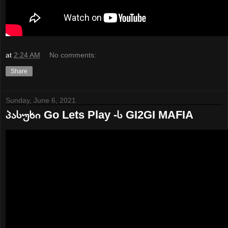
at
2:24 AM
No comments:
Share
Sunday, June 6, 2021
პასუხი Go Lets Play -ს GI2GI MAFIA