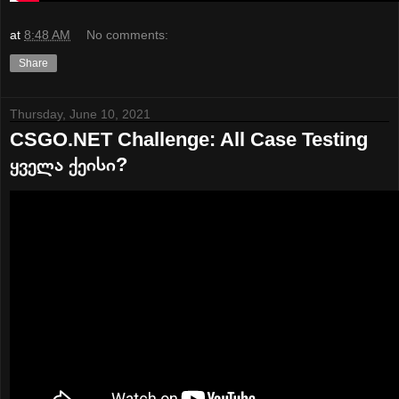
at
8:48 AM
No comments:
Share
Thursday, June 10, 2021
CSGO.NET Challenge: All Case Testing
ყველა ქეისი?