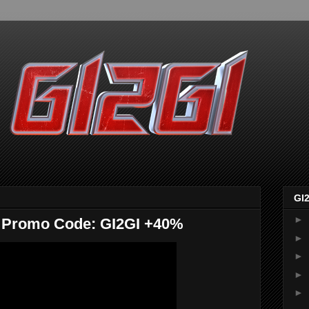
GI
►
 Promo Code: GI2GI +40%
►
►
►
►