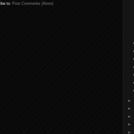
ibe to:
Post Comments (Atom)
►
►
►
►
►