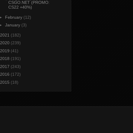
CSGO.NET (PROMO:
CS22 +40%)
►
February
(12)
►
January
(3)
2021
(182)
2020
(239)
2019
(41)
2018
(191)
2017
(243)
2016
(172)
2015
(18)