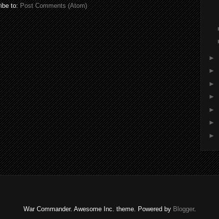
ibe to:
Post Comments (Atom)
►
►
►
►
►
►
►
War Commander. Awesome Inc. theme. Powered by
Blogger
.