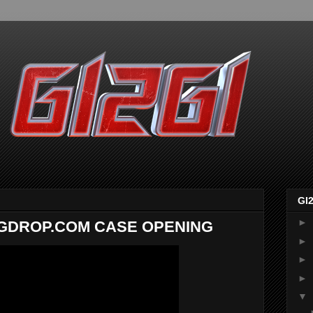
GI
►
 GGDROP.COM CASE OPENING
►
►
►
▼