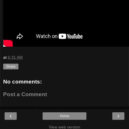
at
6:31 AM
Share
No comments:
Post a Comment
‹
›
Home
View web version