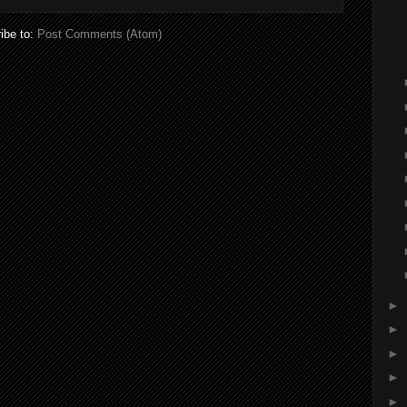
ibe to:
Post Comments (Atom)
►
►
►
►
►