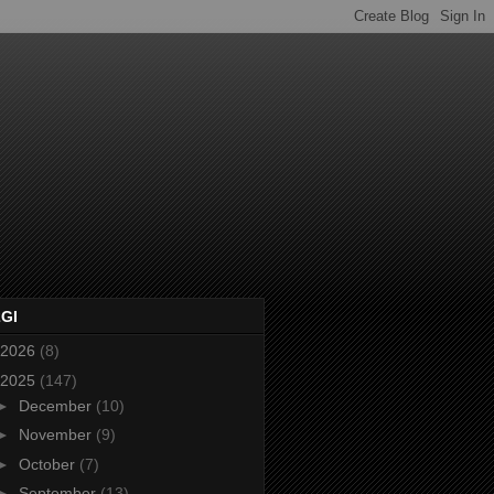
2GI
2026
(8)
2025
(147)
►
December
(10)
►
November
(9)
►
October
(7)
►
September
(13)