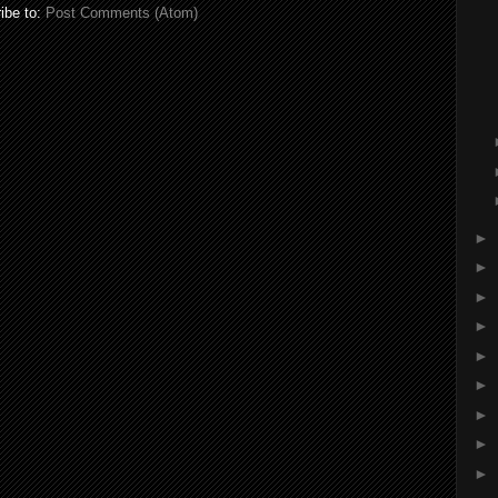
ibe to:
Post Comments (Atom)
►
►
►
►
►
►
►
►
►