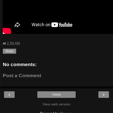
at
2:58 AM
Share
No comments:
Post a Comment
‹
›
Home
View web version