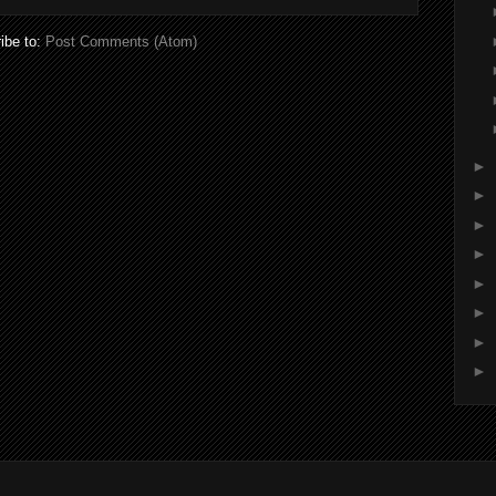
ibe to:
Post Comments (Atom)
►
►
►
►
►
►
►
►