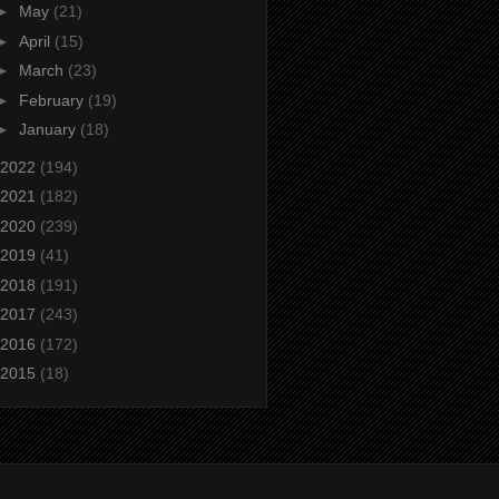
►
May
(21)
►
April
(15)
►
March
(23)
►
February
(19)
►
January
(18)
2022
(194)
2021
(182)
2020
(239)
2019
(41)
2018
(191)
2017
(243)
2016
(172)
2015
(18)