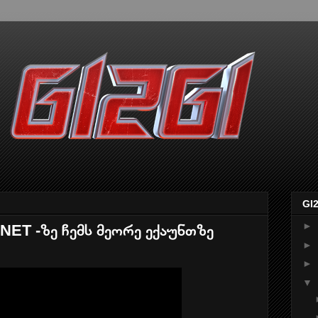
GI
►
NET -ზე ჩემს მეორე ექაუნთზე
►
►
▼