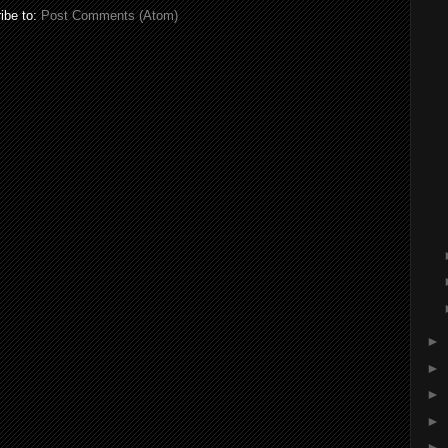
ibe to:
Post Comments (Atom)
►
►
►
►
►