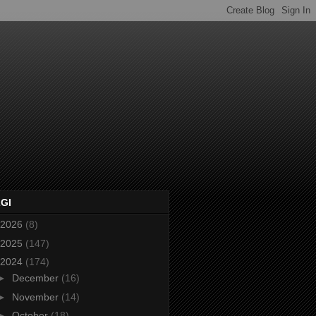
2GI
2026
(8)
2025
(147)
2024
(174)
►
December
(16)
►
November
(14)
►
October
(18)