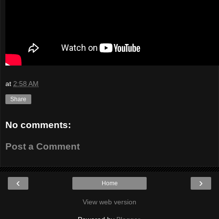
at
2:58 AM
Share
No comments:
Post a Comment
‹
›
Home
View web version