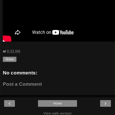
at
8:33 AM
Share
No comments:
Post a Comment
‹
›
Home
View web version